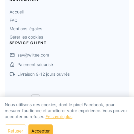
Accueil
FAQ
Mentions légales
Gérer les cookies
SERVICE CLIENT
sav@wiltee.com
Paiement sécurisé
Livraison 9-12 jours ouvrés
©
2026
Wiltee
. Tous droits réservés
Nous utilisons des cookies, dont le pixel Facebook, pour
mesurer l'audience et améliorer votre expérience. Vous pouvez
Propulsé par
Wiltee
accepter ou refuser.
En savoir plus
Développé par
Drylead Agency
Refuser
Accepter